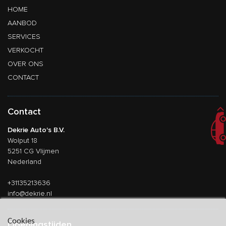
HOME
AANBOD
SERVICES
VERKOCHT
OVER ONS
CONTACT
Contact
Dekrie Auto's B.V.
Wolput 18
5251 CG Vlijmen
Nederland
+31135213636
info@dekrie.nl
Cookies
Openingstijden