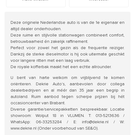
Deze originele Nederlandse auto is van de 1e eigenaar en
altijd dealer onderhouden.
Deze ruime en stijlvolle stationwagen combineert comfort,
betrouwbaarheid én zakelijk raffinement.
Perfect voor zowel het gezin als de frequente reiziger.
Dankzij de sterke dieselmotor is hij ook uitermate geschikt
voor langere ritten met een laag verbruik.
De royale kofferbak maakt het een echte allrounder.
U bent van harte welkom om vrijblijvend te komen
oriënteren. Dekrie Auto's, aanbevolen door collega
dealerbedrijven en al méér dan 35 jaar een begrip in
autoland. Ruim aanbod tegen scherpe prijzen bij hét
occasioncenter van Brabant.
Diverse garantie/servicepakketten bespreekbaar. Locatie
showroom: Wolput 18 in VLIJMEN. T: 013-5213636 /
WhatsApp: 06-33253284 / E: info@dekrie.nl / W:
www.dekrie.nl (Onder voorbehoud van SE&O).