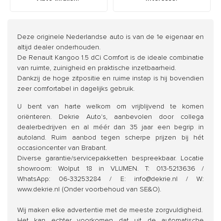
Deze originele Nederlandse auto is van de 1e eigenaar en
altijd dealer onderhouden.
De Renault Kangoo 1.5 dCi Comfort is de ideale combinatie
van ruimte, zuinigheid en praktische inzetbaarheid.
Dankzij de hoge zitpositie en ruime instap is hij bovendien
zeer comfortabel in dagelijks gebruik.
U bent van harte welkom om vrijblijvend te komen
oriënteren. Dekrie Auto's, aanbevolen door collega
dealerbedrijven en al méér dan 35 jaar een begrip in
autoland. Ruim aanbod tegen scherpe prijzen bij hét
occasioncenter van Brabant.
Diverse garantie/servicepakketten bespreekbaar. Locatie
showroom: Wolput 18 in VLIJMEN. T: 013-5213636 /
WhatsApp: 06-33253284 / E: info@dekrie.nl / W:
www.dekrie.nl (Onder voorbehoud van SE&O).
Wij maken elke advertentie met de meeste zorgvuldigheid.
Het kan echter voorkomen dat uit de automatische