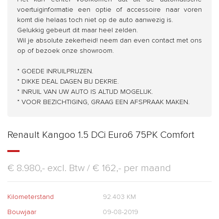
voertuiginformatie een optie of accessoire naar voren
komt die helaas toch niet op de auto aanwezig is.
Gelukkig gebeurt dit maar heel zelden.
Wil je absolute zekerheid! neem dan even contact met ons
op of bezoek onze showroom.
* GOEDE INRUILPRIJZEN.
* DIKKE DEAL DAGEN BIJ DEKRIE.
* INRUIL VAN UW AUTO IS ALTIJD MOGELIJK.
* VOOR BEZICHTIGING, GRAAG EEN AFSPRAAK MAKEN.
Renault Kangoo 1.5 DCi Euro6 75PK Comfort
€ 8.980,- excl. Btw /
€ 162,- per maand
Kilometerstand
92.403 KM
Bouwjaar
09-08-2019