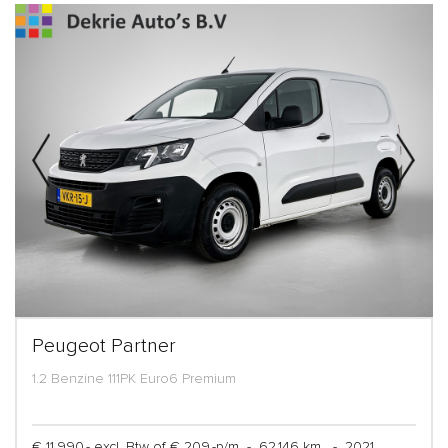
Peugeot Partner
1.2 Benzine 111PK Euro6 Premium
€ 11.990,- excl. Btw of € 209,-p/m
-
62.146 km
-
2021