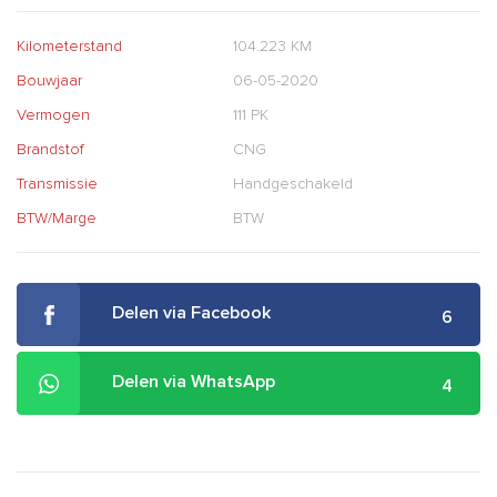
Kilometerstand
104.223 KM
Bouwjaar
06-05-2020
Vermogen
111 PK
Brandstof
CNG
Transmissie
Handgeschakeld
BTW/Marge
BTW
Delen via Facebook
6
Delen via WhatsApp
4