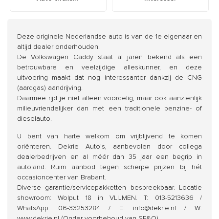
Deze originele Nederlandse auto is van de 1e eigenaar en
altijd dealer onderhouden.
De Volkswagen Caddy staat al jaren bekend als een
betrouwbare en veelzijdige alleskunner, en deze
uitvoering maakt dat nog interessanter dankzij de CNG
(aardgas) aandrijving.
Daarmee rijd je niet alleen voordelig, maar ook aanzienlijk
milieuvriendelijker dan met een traditionele benzine- of
dieselauto.
U bent van harte welkom om vrijblijvend te komen
oriënteren. Dekrie Auto's, aanbevolen door collega
dealerbedrijven en al méér dan 35 jaar een begrip in
autoland. Ruim aanbod tegen scherpe prijzen bij hét
occasioncenter van Brabant.
Diverse garantie/servicepakketten bespreekbaar. Locatie
showroom: Wolput 18 in VLIJMEN. T: 013-5213636 /
WhatsApp: 06-33253284 / E: info@dekrie.nl / W:
www.dekrie.nl (Onder voorbehoud van SE&O).